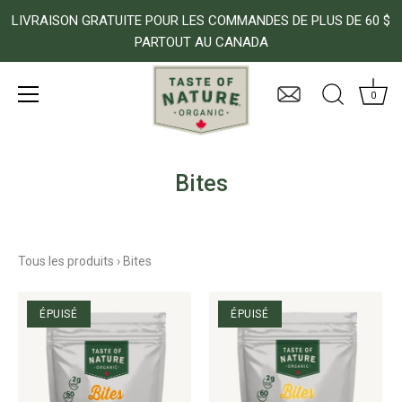
LIVRAISON GRATUITE POUR LES COMMANDES DE PLUS DE 60 $
PARTOUT AU CANADA
0
Passer
au
contenu
Bites
Tous les produits
›
Bites
ÉPUISÉ
ÉPUISÉ